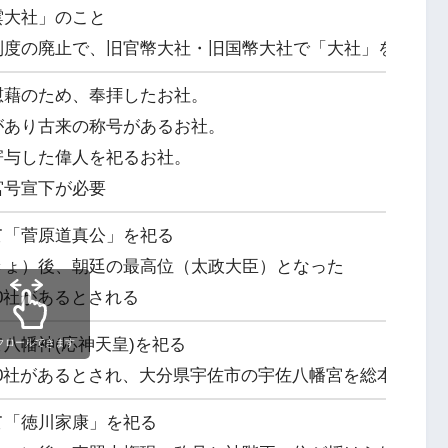
雲大社」のこと
制度の廃止で、旧官幣大社・旧国幣大社で「大社」を社号に
慰藉のため、奉拝したお社。
があり古来の称号があるお社。
寄与した偉人を祀るお社。
宮号宣下が必要
て「菅原道真公」を祀る
きょ）後、朝廷の最高位（太政大臣）となった
00社があるとされる
八幡神(応神天皇)を祀る
クロールできます
000社があるとされ、大分県宇佐市の宇佐八幡宮を総本社とす
て「徳川家康」を祀る