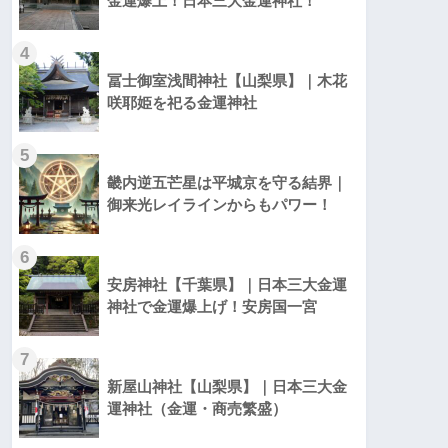
金運爆上！日本三大金運神社！
4
冨士御室浅間神社【山梨県】｜木花
咲耶姫を祀る金運神社
5
畿内逆五芒星は平城京を守る結界｜
御来光レイラインからもパワー！
6
安房神社【千葉県】｜日本三大金運
神社で金運爆上げ！安房国一宮
7
新屋山神社【山梨県】｜日本三大金
運神社（金運・商売繁盛）