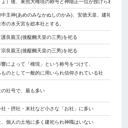
きょ）後、東照大権現の称号と神階正一位が授けられた
御中主神(あめのみなかぬしのかみ)、安徳天皇、建礼門院、
米市の水天宮を総本社とする。
護良親王(後醍醐天皇の三男)を祀る
宗良親王(後醍醐天皇の三男)を祀る
影響によって「権現」という称号をつけて、
るものとして一般的に用いられ信仰されている社
社の社号で、最も多い
外社・摂社・末社など小さな「お社」に多い
社、個人の土地に多く建祀られ神職はいない