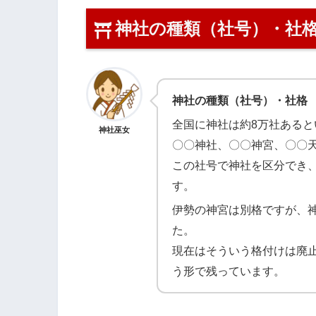
神社の種類（社号）・社
神社の種類（社号）・社格
全国に神社は約8万社ある
神社巫女
〇〇神社、〇〇神宮、〇〇
この社号で神社を区分でき、
す。
伊勢の神宮は別格ですが、
た。
現在はそういう格付けは廃
う形で残っています。