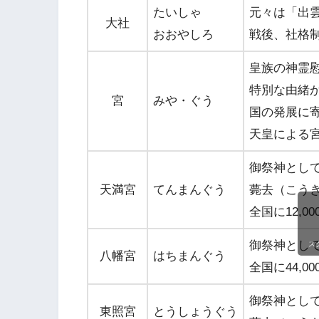
たいしゃ
元々は「出
大社
おおやしろ
戦後、社格
皇族の神霊
特別な由緒
宮
みや・ぐう
国の発展に
天皇による
御祭神とし
天満宮
てんまんぐう
薨去（こう
全国に12,0
御祭神として
ス
八幡宮
はちまんぐう
全国に44,
御祭神とし
東照宮
とうしょうぐう