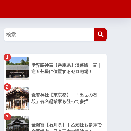
1
伊弉諾神宮【兵庫県】淡路國一宮｜
逆五芒星に位置するゼロ磁場！
2
愛宕神社【東京都】｜「出世の石
段」有名起業家も登って参拝
3
金劔宮【石川県】｜乙剱社も参拝で