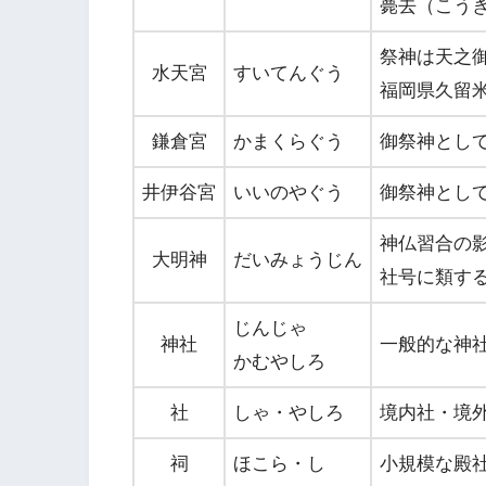
薨去（こう
祭神は天之
水天宮
すいてんぐう
福岡県久留
鎌倉宮
かまくらぐう
御祭神として
井伊谷宮
いいのやぐう
御祭神として
神仏習合の
大明神
だいみょうじん
社号に類す
じんじゃ
神社
一般的な神
かむやしろ
社
しゃ・やしろ
境内社・境
祠
ほこら・し
小規模な殿