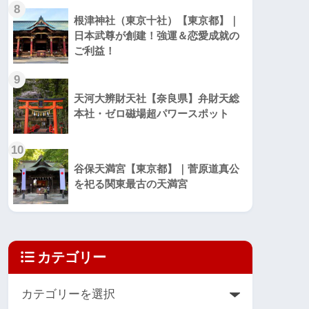
8
根津神社（東京十社）【東京都】｜
日本武尊が創建！強運＆恋愛成就の
ご利益！
9
天河大辨財天社【奈良県】弁財天総
本社・ゼロ磁場超パワースポット
10
谷保天満宮【東京都】｜菅原道真公
を祀る関東最古の天満宮
カテゴリー