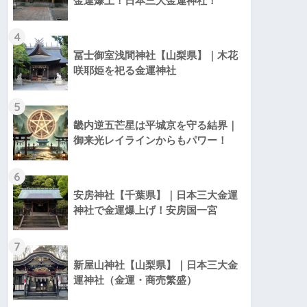
金運爆上！日本三大金運神社！
4
冨士御室浅間神社【山梨県】｜木花
咲耶姫を祀る金運神社
5
畿内逆五芒星は平城京を守る結界｜
御来光レイラインからもパワー！
6
安房神社【千葉県】｜日本三大金運
神社で金運爆上げ！安房国一宮
7
新屋山神社【山梨県】｜日本三大金
運神社（金運・商売繁盛）