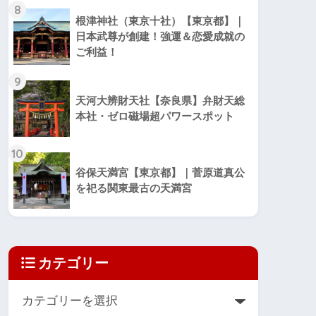
8
根津神社（東京十社）【東京都】｜
日本武尊が創建！強運＆恋愛成就の
ご利益！
9
天河大辨財天社【奈良県】弁財天総
本社・ゼロ磁場超パワースポット
10
谷保天満宮【東京都】｜菅原道真公
を祀る関東最古の天満宮
カテゴリー