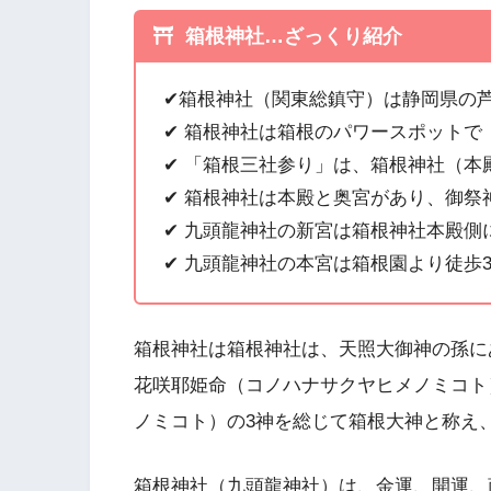
箱根神社…ざっくり紹介
✔︎箱根神社（関東総鎮守）は静岡県の
✔︎ 箱根神社は箱根のパワースポット
✔︎ 「箱根三社参り」は、箱根神社（
✔︎ 箱根神社は本殿と奥宮があり、御
✔︎ 九頭龍神社の新宮は箱根神社本殿
✔︎ 九頭龍神社の本宮は箱根園より徒歩
箱根神社は箱根神社は、天照大御神の孫に
花咲耶姫命（コノハナサクヤヒメノミコト
ノミコト）の3神を総じて箱根大神と称え
箱根神社（九頭龍神社）は、金運、開運、