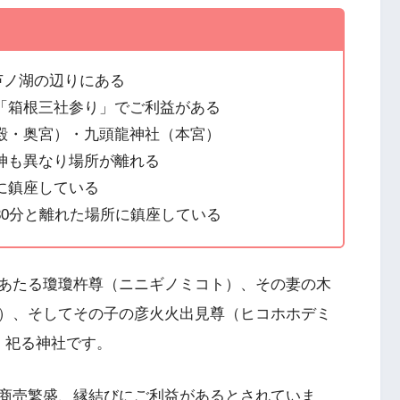
芦ノ湖の辺りにある
で「箱根三社参り」でご利益がある
本殿・奥宮）・九頭龍神社（本宮）
祭神も異なり場所が離れる
側に鎮座している
30分と離れた場所に鎮座している
あたる瓊瓊杵尊（ニニギノミコト）、その妻の木
）、そしてその子の彦火火出見尊（ヒコホホデミ
、祀る神社です。
商売繁盛、縁結びにご利益があるとされていま