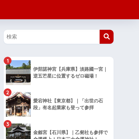
1
伊弉諾神宮【兵庫県】淡路國一宮｜
逆五芒星に位置するゼロ磁場！
2
愛宕神社【東京都】｜「出世の石
段」有名起業家も登って参拝
3
金劔宮【石川県】｜乙剱社も参拝で